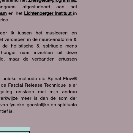
e, genaamd het
Zielsgeluk-programma
,
angeres, afgestudeerd aan het
dam
en het
Lichtenberger Instituut
in
rice.
ceer ik tussen het musiceren en
het verdiepen in de neuro-anatomie &
n de holistische & spirituele mens
 honger naar inzichten uit deze
ild, maar de verbanden ertussen
e unieke methode die Spinal Flow®
 de Fascial Release Technique is er
ngeling ontstaan met mijn andere
 werkwijze meer is dan de som der
an fysieke, geestelijke en spirituele
ief is.