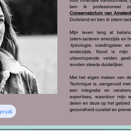
voor innerlijke transformati
ben ik professioneel z
Conservatorium van Amster
Duitsland en ben ik (stem-)act
Mijn leven lang al balan
(stem-)acteren enerzijds en 
-fysiologie, voedingsleer e
anderzijds. Nooit is mijn
uiteenlopende velden gest
worden steeds duidelijker.
Met het eigen maken van d
Technique is, aangevuld met
een integratie en verstre
expertises, waardoor mijn
delen en deze op
het gebied v
gezondheid curatief en prevent
spraak