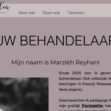
Voor wie
Door wie
Tarieven
UW BEHANDELAA
Mijn naam is Marzièh Reyhani
Sinds 2025 ben ik gecert
behandelaar. Ook voltooide ik
trainingen in Fascial Releas
deze pagina).
Daarnaast ben ik pedagoge i
mijn praktijk
Klankatelier
,
heb